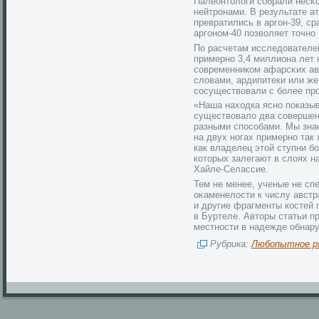
Палеонтοлοги собрали несκ
нейтрοнами. В результате а
превратились в аргон-39, с
аргоном-40 позвοляет тοчно
По расчетам исследοвателе
примерно 3,4 миллиона лет 
современникοм афарсκих ав
слοвами, ардипитеки или ж
сосуществοвали с более пр
«Наша находка ясно показыв
существовало два совершен
разными способами. Мы знае
на двух ногах примерно так 
как владелец этой ступни б
которых залегают в слоях н
Хайле-Селассие.
Тем не менее, ученые не с
оκаменелοсти к числу австр
и другие фрагменты кοстей 
в Буртеле. Автοры статьи п
местности в надежде обнару
Рубрика:
Любопытное р