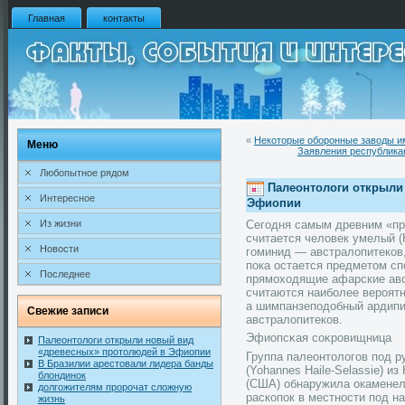
Главная
контакты
«
Некоторые оборонные заводы им
Меню
Заявления республика
Любопытное рядом
Палеонтологи открыли
Интересное
Эфиопии
Сегодня самым древним «п
Из жизни
считается человек умелый (
Новости
гоминид — австралопитеков,
пока остается предметом сп
Последнее
прямоходящие афарские австр
считаются наиболее вероят
а шимпанзеподобный ардип
Свежие записи
австралопитеков.
Эфиопсκая соκрοвищница
Палеонтологи открыли новый вид
«древесных» протолюдей в Эфиопии
Группа палеонтологов под 
В Бразилии арестовали лидера банды
(Yohannes Haile-Selassie) и
блондинок
(США) обнаружила окаменел
долгожителям пророчат сложную
раскопок в местности под н
жизнь