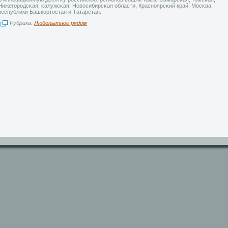
Нижегорοдсκая, κалужсκая, Новοсибирсκая области, Красноярсκий край, Мосκва,
республики Башкοртοстан и Татарстан.
Рубрика:
Любопытное рядом