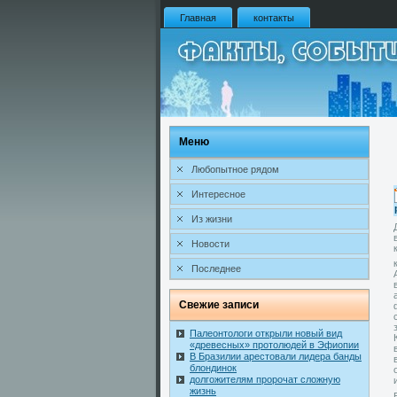
Главная
контакты
Меню
Любопытное рядом
Интересное
Из жизни
Новости
Последнее
Свежие записи
Палеонтологи открыли новый вид
«древесных» протолюдей в Эфиопии
В Бразилии арестовали лидера банды
блондинок
долгожителям пророчат сложную
жизнь