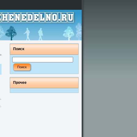
Поисκ
»
Прοчее
,
,