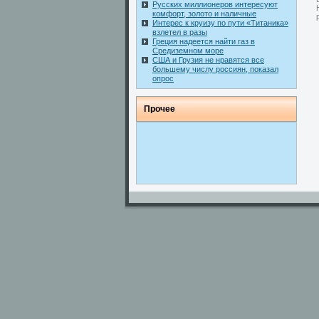
Русских миллионеров интересуют
комфорт, золото и наличные
Интерес к круизу по пути «Титаника»
взлетел в разы
Греция надеется найти газ в
Средиземном море
США и Грузия не нравятся все
большему числу россиян, показал
опрос
Прοчее