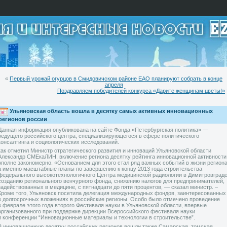
«
Первый урожай огурцов в Смидовичском районе ЕАО планируют собрать в конце
апреля
Поздравляем победителей конкурса «Дарите женщинам цветы!»
Ульяновская область вошла в десятку самых активных инновационных
регионов россии
Данная информация опубликована на сайте Фонда «Петербургская политика» —
ведущего российского центра, специализирующегося в сфере политического
консалтинга и социологических исследований.
как отметил Министр стратегического развития и инноваций Ульяновской области
Александр СМЕкаЛИН, включение региона десятку рейтинга инновационной активности
вполне закономерно. «Основанием для этого стал ряд важных событий в жизни региона
а именно масштабные планы по завершению к концу 2013 года строительства
федерального высокотехнологичного Центра медицинской радиологии в Димитровграде
созданию регионального венчурного фонда, снижению налогов для предпринимателей,
задействованных в медицине, с пятнадцати до пяти процентов, — сказал министр. –
Кроме того, Ульяновск посетила делегация международных фондов, заинтересованных
в долгосрочных вложениях в российские регионы. Особо было отмечено проведение
в феврале этого года второго Фестиваля науки в Ульяновской области, впервые
организованного при поддержке дирекции Всероссийского фестиваля науки
и конференции “Инновационные материалы и технологии в строительстве”.
В инновационную десятκу рοссийсκих регионов вοшли также Самарсκая, тοмсκая,