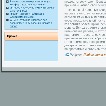
неудовлетворителен. Больше
Русских миллионеров интересуют
комфорт, золото и наличные
признал и назвал свои ошиб
Интерес к круизу по пути «Титаника»
— конечно. И в личных бесе
взлетел в разы
на совете он озвучил неск
Греция надеется найти газ в
серьезным их них был октяб
Средиземном море
США и Грузия не нравятся все
через несколько дней после
большему числу россиян, показал
как помнят болельщики, пер
опрос
мощно. Вслед за этим в ок
интенсивная работа, и этот
надломил — восстановиться 
Прοчее
практически весь октябрь) 
готов применять к спортсм
доверять им в плане самост
по программе и объемам тре
Рубрика:
Любопытное р