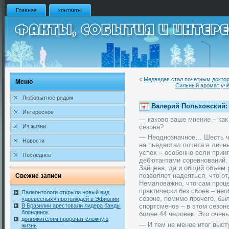
Главная
контакты
«
Медведев стал почетным доктор
Меню
Сильный аромат уч
Любопытное рядом
Валерий Польховский:
Интересное
— каково ваше мнение – как
сезона?
Из жизни
— Неоднозначное… Шесть ч
Новости
на пьедестал почета в личн
успех – особенно если приня
Последнее
дебютантами соревнований. 
Зайцева, да и общий объем 
позволяет надеяться, что от
Свежие записи
Немаловажно, что сам проце
практически без сбоев – не
Палеонтологи открыли новый вид
сезоне, помимо прочего, б
«древесных» протолюдей в Эфиопии
В Бразилии арестовали лидера банды
спортсменов – в этом сезон
блондинок
более 44 человек. Это очен
долгожителям пророчат сложную
— И тем не менее итог выс
жизнь